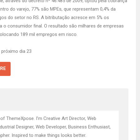
e, através do decreto nº 46.485 de 2009, optou pela cobrança
entro do varejo, 77% são MPEs, que representam 0,4% da
os do setor no RS. A bitributação acresce em 5% os
a o consumidor final. O resultado são milhares de empresas
colocando 189 mil empregos em risco.
o próximo dia 23
RE
 of ThemeXpose. I’m Creative Art Director, Web
ndustrial Designer, Web Developer, Business Enthusiast,
pher. Inspired to make things looks better.