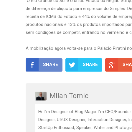
O Rio Grande do Sul é o único Estado da Região Sul qu
de diferença de alíquota para empresas do Simples. D
receita de ICMS do Estado e 44% do volume de empreg
produtos nacionais e 13% os produtos importados par
sem condições de competir, entrando no vermelho e 
A mobilização agora volta-se para o Palácio Piratini n
SHARE
SHARE
SHA
Milan Tomic
Hi. I’m Designer of Blog Magic. I’m CEO/Founder
Designer, UI/UX Designer, Interaction Designer, I
StartUp Enthusiast, Speaker, Writer and Photogra