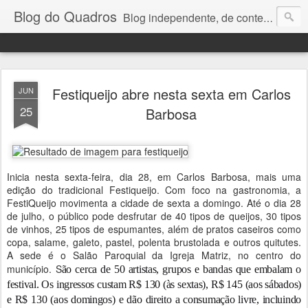
Blog do Quadros
Blog independente, de conteúdo noticioso, com foco em economia, negócios, política e atualidades. e-mail do editor: chquadros2@gmail.com
Festiqueijo abre nesta sexta em Carlos
JUN
25
Barbosa
Inicia nesta sexta-feira, dia 28, em Carlos Barbosa, mais uma
edição do tradicional Festiqueijo. Com foco na gastronomia, a
FestiQueijo movimenta a cidade de sexta a domingo. Até o dia 28
de julho, o público pode desfrutar de 40 tipos de queijos, 30 tipos
de vinhos, 25 tipos de espumantes, além de pratos caseiros como
copa, salame, galeto, pastel, polenta brustolada e outros quitutes.
A sede é o Salão Paroquial da Igreja Matriz, no centro do
município. S
ão cerca de 50 artistas, grupos e bandas que embalam o
festival.
Os ingressos custam R$ 130 (às sextas), R$ 145 (aos sábados)
e R$ 130 (aos domingos) e dão direito a consumação livre, incluindo