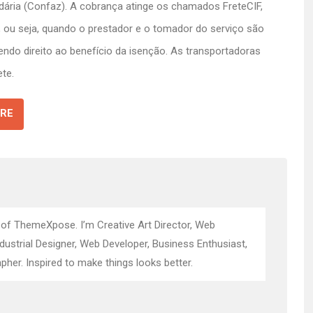
ndária (Confaz). A cobrança atinge os chamados FreteCIF,
 ou seja, quando o prestador e o tomador do serviço são
endo direito ao benefício da isenção. As transportadoras
te.
RE
 of ThemeXpose. I’m Creative Art Director, Web
ndustrial Designer, Web Developer, Business Enthusiast,
pher. Inspired to make things looks better.