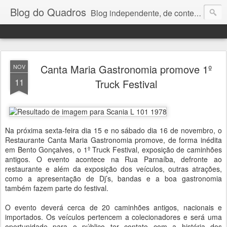
Blog do Quadros
Blog independente, de conteúdo noticioso, com foco em economia, negócios, política e atualidades. e-mail do editor: chquadros2@gmail.com
Canta Maria Gastronomia promove 1º
NOV
11
Truck Festival
Na próxima sexta-feira dia 15 e no sábado dia 16 de novembro, o
Restaurante Canta Maria Gastronomia promove, de forma inédita
em Bento Gonçalves, o 1º Truck Festival, exposição de caminhões
antigos. O evento acontece na Rua Parnaíba, defronte ao
restaurante e além da exposição dos veículos, outras atrações,
como a apresentação de Dj’s, bandas e a boa gastronomia
também fazem parte do festival.
O evento deverá cerca de 20 caminhões antigos, nacionais e
importados. Os veículos pertencem a colecionadores e será uma
oportunidade para o público ter contato com a história dos