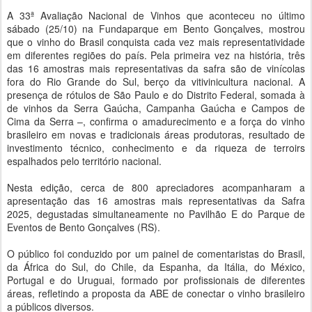
A 33ª Avaliação Nacional de Vinhos que aconteceu no último
sábado (25/10) na Fundaparque em Bento Gonçalves, mostrou
que o vinho do Brasil conquista cada vez mais representatividade
em diferentes regiões do país. Pela primeira vez na história, três
das 16 amostras mais representativas da safra são de vinícolas
fora do Rio Grande do Sul, berço da vitivinicultura nacional. A
presença de rótulos de São Paulo e do Distrito Federal, somada à
de vinhos da Serra Gaúcha, Campanha Gaúcha e Campos de
Cima da Serra –, confirma o amadurecimento e a força do vinho
brasileiro em novas e tradicionais áreas produtoras, resultado de
investimento técnico, conhecimento e da riqueza de terroirs
espalhados pelo território nacional.
Nesta edição, cerca de 800 apreciadores acompanharam a
apresentação das 16 amostras mais representativas da Safra
2025, degustadas simultaneamente no Pavilhão E do Parque de
Eventos de Bento Gonçalves (RS).
O público foi conduzido por um painel de comentaristas do Brasil,
da África do Sul, do Chile, da Espanha, da Itália, do México,
Portugal e do Uruguai, formado por profissionais de diferentes
áreas, refletindo a proposta da ABE de conectar o vinho brasileiro
a públicos diversos.