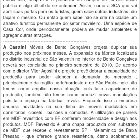
público é algo difícil de se entender. Assim, como a SCA que vai
abrir suas portas para os turistas, quem sabe outras indústrias não
façam o mesmo. Ou então quem sabe não se crie na cidade um
atrativo turístico permanente do setor moveleiro. Uma espécie de
Casa Cor, onde periodicamente poderia se mudar ambientes e
agregar outras atrações.
------------------------------------------------------
A Casttini
Móveis de Bento Gonçalves projeta duplicar sua
produção nos próximos meses. A expansão da fábrica localizada
no distrito industrial de São Valentin no interior de Bento Gonçalves
deverá ser concluída no primeiro semestre de 2010. De acordo
com o diretor Vitor Agostini o projeto prevê dobrar a capacidade de
produção para poder atender a demanda do mercado ,
principalmente da região norte/nordeste e de São Paulo- hoje não
temos como ampliar nossa atuação pois falta capacidade de
produção, também não temos como produzir novas modulações
pois falta espaço na fábrica- revela. Enquanto isso a empresa
anuncia novidades na sua linha de móveis modulados em
dormitórios, closets , balcões e cômodas. A utilização de painéis
em MDF revestidos com BP conferem modernidade e design aos
produtos. MDF Revestido é uma chapa produzida com substrato
de MDF, que recebe o revestimento BP - Melamínico de Baixa
Pressão - que oferece grande resistência, ótimo acabamento,