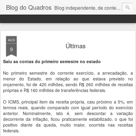
Blog do Quadros
Blog independente, de conteúdo noticioso, com foco em economia, negócios, política e atualidades. e-mail do editor: chquadros2@gmail.com
AUG
Últimas
9
Saiu as contas do primeiro semestre no estado
No primeiro semestre do corrente exercício, a arrecadação, a
menor do Estado, em relação ao que estava previsto no
orçamento, foi de 420 milhões, sendo R$ 260 milhões de receitas
próprias e R$ 160 milhões de transferências federais.
O ICMS, principal item da receita própria, caiu próximo a 5%, em
termos reais, quando comparado com igual período do exercício
anterior. Nominalmente, isto é, sem descontar a variação
decorrente da inflação, ficou praticamente estabilizado, o que foi
positivo diante da queda, muito maior, ocorrida nas receitas
federais.