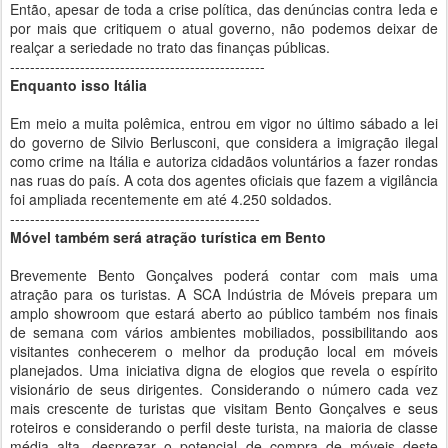
Então, apesar de toda a crise política, das denúncias contra Ieda e
por mais que critiquem o atual governo, não podemos deixar de
realçar a seriedade no trato das finanças públicas.
---------------------------------------------------
Enquanto isso Itália
Em meio a muita polêmica, entrou em vigor no último sábado a lei
do governo de Silvio Berlusconi, que considera a imigração ilegal
como crime na Itália e autoriza cidadãos voluntários a fazer rondas
nas ruas do país. A cota dos agentes oficiais que fazem a vigilância
foi ampliada recentemente em até 4.250 soldados.
--------------------------------------------------
Móvel também será atração turística em Bento
Brevemente Bento Gonçalves poderá contar com mais uma
atração para os turistas. A SCA Indústria de Móveis prepara um
amplo showroom que estará aberto ao público também nos finais
de semana com vários ambientes mobiliados, possibilitando aos
visitantes conhecerem o melhor da produção local em móveis
planejados. Uma iniciativa digna de elogios que revela o espírito
visionário de seus dirigentes. Considerando o número cada vez
mais crescente de turistas que visitam Bento Gonçalves e seus
roteiros e considerando o perfil deste turista, na maioria de classe
média alta, desprezar o potencial de compra de móveis deste