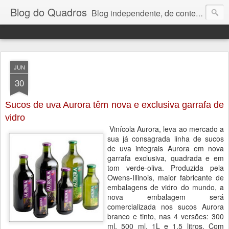
Blog do Quadros
Blog independente, de conteúdo noticioso, com foco em economia, negócios, política e atualidades. e-mail do editor: chquadros2@gmail.com
JUN
30
Sucos de uva Aurora têm nova e exclusiva garrafa de
vidro
Vinícola Aurora, leva ao mercado a
sua já consagrada linha de sucos
de uva integrais Aurora em nova
garrafa exclusiva, quadrada e em
tom verde-oliva. Produzida pela
Owens-Illinois, maior fabricante de
embalagens de vidro do mundo, a
nova embalagem será
comercializada nos sucos Aurora
branco e tinto, nas 4 versões: 300
ml, 500 ml, 1L e 1,5 litros. Com