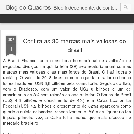
Blog do Quadros
Blog independente, de conteúdo noticioso, com foco em economia, negócios, política e atualidades. e-mail do editor: chquadros2@gmail.com
Confira as 30 marcas mais valiosas do
SEP
1
Brasil
A Brand Finance, uma consultoria internacional de avaliação de
negócios, divulgou na quinta-feira (29) seu relatório anual com as
marcas mais valiosas e as mais fortes do Brasil. O Itaú lidera o
ranking. O valor de 2018. Mesmo com a queda, o valor do banco
foi estimado em US$ 6,8 bilhões pela consultoria. Seguido do Itaú,
vem o Bradesco, com um valor de US$ 6 bilhões e um de
crescimento de 8% com relação ao ano anterior. O Banco do Brasil
(US$ 4,3 bilhões e crescimento de 4%) e a Caixa Econômica
Federal (US$ 4,2 bilhões e crescimento de 62%) aparecem como
quarto e quinto colocados, respectivamente. Além de figurar no top
5 pela primeira vez, a Caixa foi a marca que mais cresceu no
mercado brasileiro.