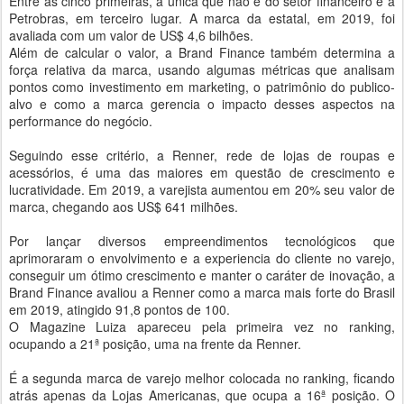
Entre as cinco primeiras, a unica que não é do setor financeiro é a
Petrobras, em terceiro lugar. A marca da estatal, em 2019, foi
avaliada com um valor de US$ 4,6 bilhões.
Além de calcular o valor, a Brand Finance também determina a
força relativa da marca, usando algumas métricas que analisam
pontos como investimento em marketing, o patrimônio do publico-
alvo e como a marca gerencia o impacto desses aspectos na
performance do negócio.
Seguindo esse critério, a Renner, rede de lojas de roupas e
acessórios, é uma das maiores em questão de crescimento e
lucratividade. Em 2019, a varejista aumentou em 20% seu valor de
marca, chegando aos US$ 641 milhões.
Por lançar diversos empreendimentos tecnológicos que
aprimoraram o envolvimento e a experiencia do cliente no varejo,
conseguir um ótimo crescimento e manter o caráter de inovação, a
Brand Finance avaliou a Renner como a marca mais forte do Brasil
em 2019, atingido 91,8 pontos de 100.
O Magazine Luiza apareceu pela primeira vez no ranking,
ocupando a 21ª posição, uma na frente da Renner.
É a segunda marca de varejo melhor colocada no ranking, ficando
atrás apenas da Lojas Americanas, que ocupa a 16ª posição. O