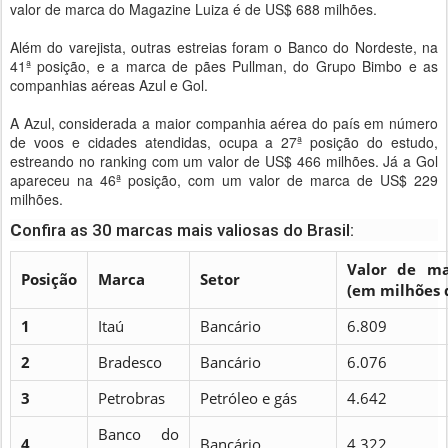
valor de marca do Magazine Luiza é de US$ 688 milhões.
Além do varejista, outras estreias foram o Banco do Nordeste, na
41ª posição, e a marca de pães Pullman, do Grupo Bimbo e as
companhias aéreas Azul e Gol.
A Azul, considerada a maior companhia aérea do país em número
de voos e cidades atendidas, ocupa a 27ª posição do estudo,
estreando no ranking com um valor de US$ 466 milhões. Já a Gol
apareceu na 46ª posição, com um valor de marca de US$ 229
milhões.
C
onfira as 30 marcas mais valiosas do Brasil:
Valor de m
Posição
Marca
Setor
(em milhões 
1
Itaú
Bancário
6.809
2
Bradesco
Bancário
6.076
3
Petrobras
Petróleo e gás
4.642
Banco do
4
Bancário
4.322