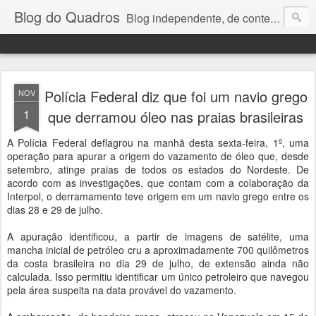
Blog do Quadros
Blog independente, de conteúdo noticioso, com foco em economia, negócios, política e atualidades. e-mail do editor: chquadros2@gmail.com
Polícia Federal diz que foi um navio grego
NOV
1
que derramou óleo nas praias brasileiras
A Polícia Federal deflagrou na manhã desta sexta-feira, 1º, uma
operação para apurar a origem do vazamento de óleo que, desde
setembro, atinge praias de todos os estados do Nordeste. De
acordo com as investigações, que contam com a colaboração da
Interpol, o derramamento teve origem em um navio grego entre os
dias 28 e 29 de julho.
A apuração identificou, a partir de imagens de satélite, uma
mancha inicial de petróleo cru a aproximadamente 700 quilômetros
da costa brasileira no dia 29 de julho, de extensão ainda não
calculada. Isso permitiu identificar um único petroleiro que navegou
pela área suspeita na data provável do vazamento.