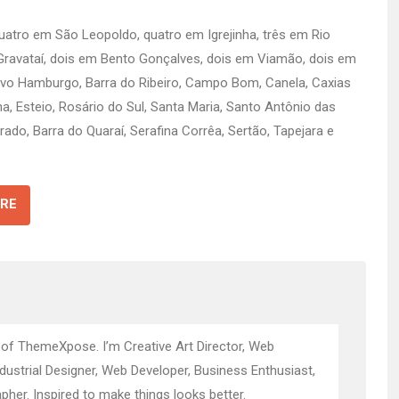
atro em São Leopoldo, quatro em Igrejinha, três em Rio
 Gravataí, dois em Bento Gonçalves, dois em Viamão, dois em
Novo Hamburgo, Barra do Ribeiro, Campo Bom, Canela, Caxias
a, Esteio, Rosário do Sul, Santa Maria, Santo Antônio das
ado, Barra do Quaraí, Serafina Corrêa, Sertão, Tapejara e
RE
 of ThemeXpose. I’m Creative Art Director, Web
ndustrial Designer, Web Developer, Business Enthusiast,
pher. Inspired to make things looks better.