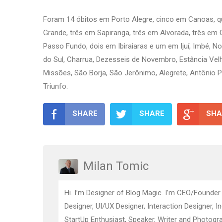
Foram 14 óbitos em Porto Alegre, cinco em Canoas, qu
Grande, três em Sapiranga, três em Alvorada, três em
Passo Fundo, dois em Ibiraiaras e um em Ijuí, Imbé, 
do Sul, Charrua, Dezesseis de Novembro, Estância Velh
Missões, São Borja, São Jerônimo, Alegrete, Antônio Pr
Triunfo.
SHARE
SHARE
SHA
Milan Tomic
Hi. I’m Designer of Blog Magic. I’m CEO/Founder
Designer, UI/UX Designer, Interaction Designer, I
StartUp Enthusiast, Speaker, Writer and Photogra