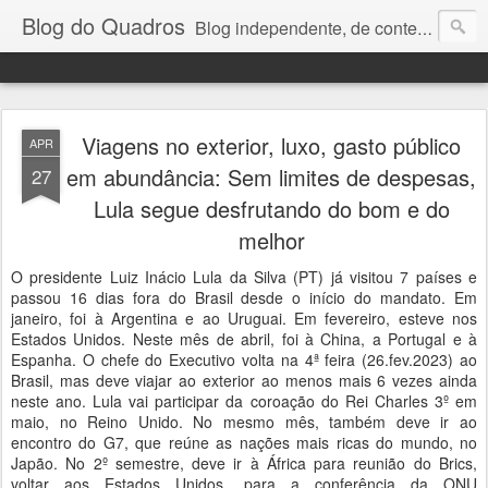
Blog do Quadros
Blog independente, de conteúdo noticioso, com foco em economia, negócios, política e atualidades. e-mail do editor: chquadros2@gmail.com
Viagens no exterior, luxo, gasto público
APR
em abundância: Sem limites de despesas,
27
Lula segue desfrutando do bom e do
melhor
O presidente Luiz Inácio Lula da Silva (PT) já visitou 7 países e
passou 16 dias fora do Brasil desde o início do mandato. Em
janeiro, foi à Argentina e ao Uruguai. Em fevereiro, esteve nos
Estados Unidos. Neste mês de abril, foi à China, a Portugal e à
Espanha. O chefe do Executivo volta na 4ª feira (26.fev.2023) ao
Brasil, mas deve viajar ao exterior ao menos mais 6 vezes ainda
neste ano. Lula vai participar da coroação do Rei Charles 3º em
maio, no Reino Unido. No mesmo mês, também deve ir ao
encontro do G7, que reúne as nações mais ricas do mundo, no
Japão. No 2º semestre, deve ir à África para reunião do Brics,
voltar aos Estados Unidos, para a conferência da ONU