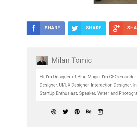
SHARE
SHARE
SHA
Milan Tomic
Hi. I’m Designer of Blog Magic. I’m CEO/Founder
Designer, UI/UX Designer, Interaction Designer, I
StartUp Enthusiast, Speaker, Writer and Photogra