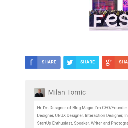
SHARE
SHARE
SHA
Milan Tomic
Hi. I’m Designer of Blog Magic. I’m CEO/Founder
Designer, UI/UX Designer, Interaction Designer, I
StartUp Enthusiast, Speaker, Writer and Photogra