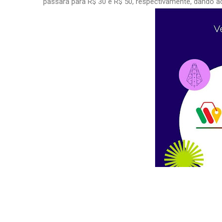
passará para R$ 30 e R$ 50, respectivamente, dando ac