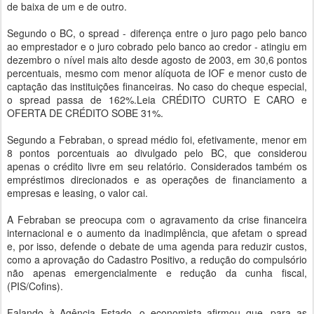
de baixa de um e de outro.
Segundo o BC, o spread - diferença entre o juro pago pelo banco
ao emprestador e o juro cobrado pelo banco ao credor - atingiu em
dezembro o nível mais alto desde agosto de 2003, em 30,6 pontos
percentuais, mesmo com menor alíquota de IOF e menor custo de
captação das instituições financeiras. No caso do cheque especial,
o spread passa de 162%.Leia CRÉDITO CURTO E CARO e
OFERTA DE CRÉDITO SOBE 31%.
Segundo a Febraban, o spread médio foi, efetivamente, menor em
8 pontos porcentuais ao divulgado pelo BC, que considerou
apenas o crédito livre em seu relatório. Considerados também os
empréstimos direcionados e as operações de financiamento a
empresas e leasing, o valor cai.
A Febraban se preocupa com o agravamento da crise financeira
internacional e o aumento da inadimplência, que afetam o spread
e, por isso, defende o debate de uma agenda para reduzir custos,
como a aprovação do Cadastro Positivo, a redução do compulsório
não apenas emergencialmente e redução da cunha fiscal,
(PIS/Cofins).
Falando à Agência Estado, o economista afirmou que, para as