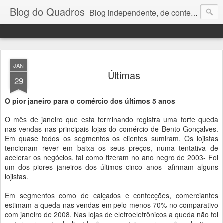
Blog do Quadros
Blog independente, de conteúdo noticioso, com foco em economia, negócios, política e atualidades. e-mail do editor: chquadros2@gmail.com
JAN
Últimas
29
O pior janeiro para o comércio dos últimos 5 anos
O mês de janeiro que esta terminando registra uma forte queda
nas vendas nas principais lojas do comércio de Bento Gonçalves.
Em quase todos os segmentos os clientes sumiram. Os lojistas
tencionam rever em baixa os seus preços, numa tentativa de
acelerar os negócios, tal como fizeram no ano negro de 2003- Foi
um dos piores janeiros dos últimos cinco anos- afirmam alguns
lojistas.
Em segmentos como de calçados e confecções, comerciantes
estimam a queda nas vendas em pelo menos 70% no comparativo
com janeiro de 2008. Nas lojas de eletroeletrônicos a queda não foi