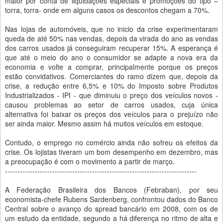
maior por conta de liquidações especiais e promoções do tipo –
torra, torra- onde em alguns casos os descontos chegam a 70%.
Nas lojas de automóveis, que no inicio da crise experimentaram
queda de até 50% nas vendas, depois da virada do ano as vendas
dos carros usados já conseguiram recuperar 15%. A esperança é
que até o meio do ano o consumidor se adapte a nova era da
economia e volte a comprar, principalmente porque os preços
estão convidativos. Comerciantes do ramo dizem que, depois da
crise, a redução entre 6,5% e 10% do Imposto sobre Produtos
Industrializados - IPI - que diminuiu o preço dos veículos novos -
causou problemas ao setor de carros usados, cuja única
alternativa foi baixar os preços dos veículos para o prejuízo não
ser ainda maior. Mesmo assim há muitos veículos em estoque.
Contudo, o emprego no comércio ainda não sofreu os efeitos da
crise. Os lojistas tiveram um bom desempenho em dezembro, mas
a preocupação é com o movimento a partir de março.
-----------------------------------------------------------------------------
A Federação Brasileira dos Bancos (Febraban), por seu
economista-chefe Rubens Sardenberg, confrontou dados do Banco
Central sobre o avanço do spread bancário em 2008, com os de
um estudo da entidade, segundo a há diferença no ritmo de alta e