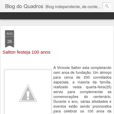
Blog do Quadros
Blog independente, de conteúdo noticioso, com foco em economia, negócios, política e atualidades. e-mail do editor: chquadros2@gmail.com
AUG
26
Salton festeja 100 anos
A Vinícola Salton esta completando
cem anos de fundação. Um almoço
para cerca de 200 convidados
especiais, a maioria da família,
realizado nesta quarta-feira(25)
serviu para complementar as
comemorações do centenário.
Durante o ano, várias atividades e
eventos estão sendo promovidos
para celebrar os 100 anos da