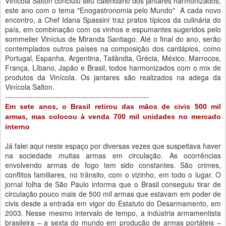
Vinícola Salton concluiu seu calendário dos jantares harmonizados,
este ano com o tema "Enogastronomia pelo Mundo" A cada novo
encontro, a Chef Idana Spassini traz pratos típicos da culinária do
país, em combinação com os vinhos e espumantes sugeridos pelo
sommelier Vinícius de Miranda Santiago. Até o final do ano, serão
contemplados outros países na composição dos cardápios, como
Portugal, Espanha, Argentina, Tailândia, Grécia, México, Marrocos,
França, Líbano, Japão e Brasil, todos harmonizados com o mix de
produtos da Vinícola. Os jantares são realizados na adega da
Vinícola Salton.
---------------------------------------------------------
Em sete anos, o Brasil retirou das mãos de civis 500 mil
armas, mas colocou à venda 700 mil unidades no mercado
interno
Já falei aqui neste espaço por diversas vezes que suspeitava haver
na sociedade muitas armas em circulação. As ocorrências
envolvendo armas de fogo tem sido constantes. São crimes,
conflitos familiares, no trânsito, com o vizinho, em todo o lugar. O
jornal folha de São Paulo informa que o Brasil conseguiu tirar de
circulação pouco mais de 500 mil armas que estavam em poder de
civis desde a entrada em vigor do Estatuto do Desarmamento, em
2003. Nesse mesmo intervalo de tempo, a indústria armamentista
brasileira – a sexta do mundo em produção de armas portáteis –