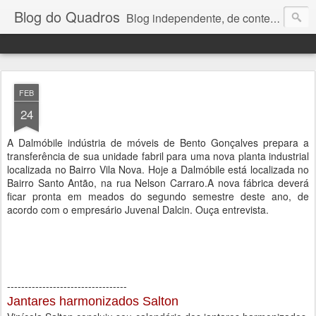
Blog do Quadros
Blog independente, de conteúdo noticioso, com foco em economia, negócios, política e atualidades. e-mail do editor: chquadros2@gmail.com
FEB
24
A Dalmóbile indústria de móveis de Bento Gonçalves prepara a
transferência de sua unidade fabril para uma nova planta industrial
localizada no Bairro Vila Nova. Hoje a Dalmóbile está localizada no
Bairro Santo Antão, na rua Nelson Carraro.A nova fábrica deverá
ficar pronta em meados do segundo semestre deste ano, de
acordo com o empresário Juvenal Dalcin. Ouça entrevista.
----------------------------------
Jantares harmonizados Salton