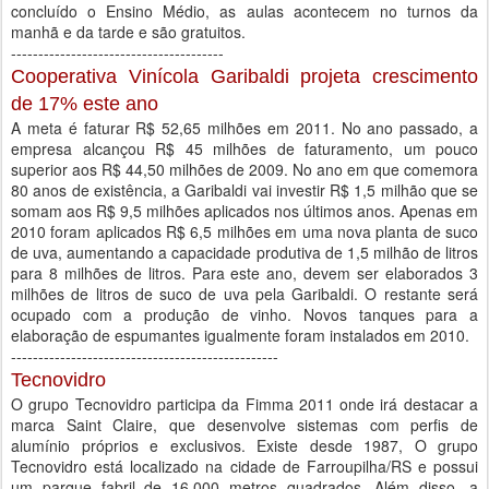
concluído o Ensino Médio, as aulas acontecem no turnos da
manhã e da tarde e são gratuitos.
---------------------------------------
Cooperativa Vinícola Garibaldi projeta crescimento
de 17% este ano
A meta é faturar R$ 52,65 milhões em 2011. No ano passado, a
empresa alcançou R$ 45 milhões de faturamento, um pouco
superior aos R$ 44,50 milhões de 2009. No ano em que comemora
80 anos de existência, a Garibaldi vai investir R$ 1,5 milhão que se
somam aos R$ 9,5 milhões aplicados nos últimos anos. Apenas em
2010 foram aplicados R$ 6,5 milhões em uma nova planta de suco
de uva, aumentando a capacidade produtiva de 1,5 milhão de litros
para 8 milhões de litros. Para este ano, devem ser elaborados 3
milhões de litros de suco de uva pela Garibaldi. O restante será
ocupado com a produção de vinho. Novos tanques para a
elaboração de espumantes igualmente foram instalados em 2010.
-------------------------------------------------
Tecnovidro
O grupo Tecnovidro participa da Fimma 2011 onde irá destacar a
marca Saint Claire, que desenvolve sistemas com perfis de
alumínio próprios e exclusivos. Existe desde 1987, O grupo
Tecnovidro está localizado na cidade de Farroupilha/RS e possui
um parque fabril de 16.000 metros quadrados. Além disso, a