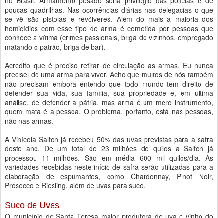
no Brasil. Armamento pesado seria privilégio das polícias e de
poucas quadrilhas. Nas ocorrências diárias nas delegacias o que
se vê são pistolas e revólveres. Além do mais a maioria dos
homicídios com esse tipo de arma é cometida por pessoas que
conhece a vítima (crimes passionais, briga de vizinhos, empregado
matando o patrão, briga de bar).
Acredito que é preciso retirar de circulação as armas. Eu nunca
precisei de uma arma para viver. Acho que muitos de nós também
não precisam embora entendo que todo mundo tem direito de
defender sua vida, sua família, sua propriedade e, em última
análise, de defender a pátria, mas arma é um mero instrumento,
quem mata é a pessoa. O problema, portanto, está nas pessoas,
não nas armas.
------------------------------------------
A Vinícola Salton já recebeu 50% das uvas previstas para a safra
deste ano. De um total de 23 milhões de quilos a Salton já
processou 11 milhões. São em média 600 mil quilos/dia. As
variedades recebidas neste início de safra serão utilizadas para a
elaboração de espumantes, como Chardonnay, Pinot Noir,
Prosecco e Riesling, além de uvas para suco.
-----------------------------------
Suco de Uvas
O município de Santa Teresa maior produtora de uva e vinho do