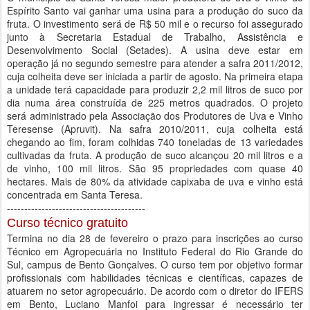
Espírito Santo vai ganhar uma usina para a produção do suco da
fruta. O investimento será de R$ 50 mil e o recurso foi assegurado
junto à Secretaria Estadual de Trabalho, Assistência e
Desenvolvimento Social (Setades). A usina deve estar em
operação já no segundo semestre para atender a safra 2011/2012,
cuja colheita deve ser iniciada a partir de agosto. Na primeira etapa
a unidade terá capacidade para produzir 2,2 mil litros de suco por
dia numa área construída de 225 metros quadrados. O projeto
será administrado pela Associação dos Produtores de Uva e Vinho
Teresense (Apruvit). Na safra 2010/2011, cuja colheita está
chegando ao fim, foram colhidas 740 toneladas de 13 variedades
cultivadas da fruta. A produção de suco alcançou 20 mil litros e a
de vinho, 100 mil litros. São 95 propriedades com quase 40
hectares. Mais de 80% da atividade capixaba de uva e vinho está
concentrada em Santa Teresa.
----------------------------------------
Curso técnico gratuito
Termina no dia 28 de fevereiro o prazo para inscrições ao curso
Técnico em Agropecuária no Instituto Federal do Rio Grande do
Sul, campus de Bento Gonçalves. O curso tem por objetivo formar
profissionais com habilidades técnicas e científicas, capazes de
atuarem no setor agropecuário. De acordo com o diretor do IFERS
em Bento, Luciano Manfoi para ingressar é necessário ter