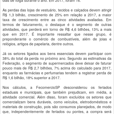
dias de folga durante o ano. Em 2017, foram 16.
As perdas das lojas de vestuário, tecidos e calçados devem atingir
R$ 1,3 bilhão, crescimento de 25% em relação a 2017, a maior
taxa de crescimento entre as cinco atividades avaliadas. Em
termos de faturamento, o destaque é o segmento de outras
atividades, que perderá em torno de R$ 4,6 bilhões, 13% a mais
que em 2017. É importante ressaltar que nesse grupo, é
preponderante o comércio de combustíveis, além de joias e
relógios, artigos de papelaria, dentre outros.
Já os setores ligados aos bens essenciais devem participar com
38% do total da perda no próximo ano. Segundo as estimativas da
Federação, o segmento de supermercados deve deixar de faturar
pouco mais de R$ 2,7 bilhões, 7% acima do calculado para 2017,
enquanto as farmácias e perfumarias tendem a registrar perda de
R$ 1,6 bilhão, 18% superior a 2017.
Nos cálculos, a FecomercioSP desconsiderou os feriados
estaduais e municipais, que também prejudicam, em média, a
atividade comercial. Além disso, foram excluídos os setores que
comercializam bens duráveis, como veículos, eletrodomésticos e
materiais de construção, pois são consumos planejados, de modo
que, independentemente de feriados ou pontes, a compra será