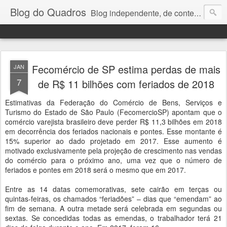
Blog do Quadros
Blog independente, de conteúdo noticioso, com foco em economia, negócios, política e atualidades. e-mail do editor: chquadros2@gmail.com
Fecomércio de SP estima perdas de mais
JAN
7
de R$ 11 bilhões com feriados de 2018
Estimativas da Federação do Comércio de Bens, Serviços e
Turismo do Estado de São Paulo (FecomercioSP) apontam que o
comércio varejista brasileiro deve perder R$ 11,3 bilhões em 2018
em decorrência dos feriados nacionais e pontes. Esse montante é
15% superior ao dado projetado em 2017. Esse aumento é
motivado exclusivamente pela projeção de crescimento nas vendas
do comércio para o próximo ano, uma vez que o número de
feriados e pontes em 2018 será o mesmo que em 2017.
Entre as 14 datas comemorativas, sete cairão em terças ou
quintas-feiras, os chamados “feriadões” – dias que “emendam” ao
fim de semana. A outra metade será celebrada em segundas ou
sextas. Se concedidas todas as emendas, o trabalhador terá 21