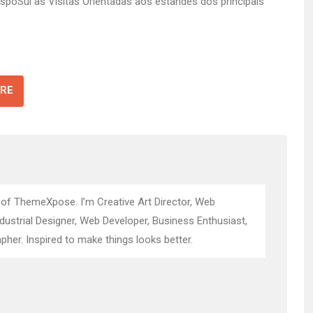
spoSul as Visitas Orientadas aos estandes dos principais
RE
 of ThemeXpose. I’m Creative Art Director, Web
ndustrial Designer, Web Developer, Business Enthusiast,
pher. Inspired to make things looks better.