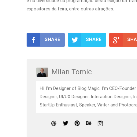
e na diversidade da programação desta edição da Tran
expositores da feira, entre outras atrações.
SHARE
SHARE
SHA
Milan Tomic
Hi. I’m Designer of Blog Magic. I’m CEO/Founder
Designer, UI/UX Designer, Interaction Designer, I
StartUp Enthusiast, Speaker, Writer and Photogra