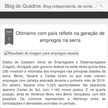
Blog do Quadros
Blog independente, de conteúdo noticioso, com foco em economia, negócios, política e atualidades. e-mail do editor: chquadros2@gmail.com
Otimismo com país reflete na geração de
MAR
1
empregos na serra
Dados do Cadastro Geral de Empregados e Desempregados
(Caged), divulgado pelo governo federal na tarde desta quinta-feira
(28) mostram a retomada dos empregos nas principais cidades da
serra. Bento, Vacaria e Caxias foram os que mais criaram
empregos com carteira assinada durante o primeiro mês de 2019.
Em janeiro, Vacaria criou 5.223 oportunidades. Na sequência
aparece Caxias do Sul, com 1.162 novos postos. E na quarta
posição, atrás de Venâncio Aires, vem Bento Gonçalves, com 653
posições. Os números representam a diferença entre as
contratações e demissões ocorridas no período .