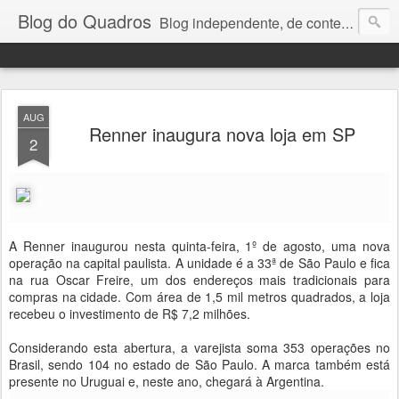
Blog do Quadros
Blog independente, de conteúdo noticioso, com foco em economia, negócios, política e atualidades. e-mail do editor: chquadros2@gmail.com
AUG
Renner inaugura nova loja em SP
2
A Renner inaugurou nesta quinta-feira, 1º de agosto, uma nova
operação na capital paulista. A unidade é a 33ª de São Paulo e fica
na rua Oscar Freire, um dos endereços mais tradicionais para
compras na cidade. Com área de 1,5 mil metros quadrados, a loja
recebeu o investimento de R$ 7,2 milhões.
Considerando esta abertura, a varejista soma 353 operações no
Brasil, sendo 104 no estado de São Paulo. A marca também está
presente no Uruguai e, neste ano, chegará à Argentina.