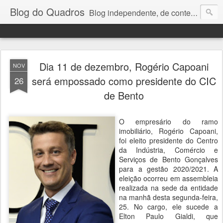
Blog do Quadros
Blog independente, de conteúdo noticioso, com foco em economia, negócios, política e atualidades. e-mail do editor: chquadros2@gmail.com
Dia 11 de dezembro, Rogério Capoani
NOV
será empossado como presidente do CIC
26
de Bento
O empresário do ramo
imobiliário, Rogério Capoani,
foi eleito presidente do Centro
da Indústria, Comércio e
Serviços de Bento Gonçalves
para a gestão 2020/2021. A
eleição ocorreu em assembleia
realizada na sede da entidade
na manhã desta segunda-feira,
25. No cargo, ele sucede a
Elton Paulo Gialdi, que