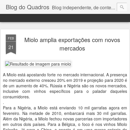
Blog do Quadros
Blog independente, de conteúdo noticioso, com foco em economia, negócios, política e atualidades. e-mail do editor: chquadros2@gmail.com
Miolo amplia exportações com novos
FEB
21
mercados
A Miolo está apostando forte no mercado internacional. A presença
no mercado externo cresceu 20% em 2019 e projeção para 2020 é
de um aumento de 40%. Rússia e Nigéria são os novos mercados,
inclusive com vinhos específicos para o paladar daqueles
consumidores.
.
Para a Nigéria, a Miolo está enviando 10 mil garrafas agora em
fevereiro. Na metade de 2010, embarcará mais 30 mil garrafas.
Além da Nigéria, a Miolo fechou novas parcerias com importadores
em outros dois países. Para a Bélgica, o foco é nos vinhos Miolo
Seleção. Já para a China, a aposta é em uma marca própria de