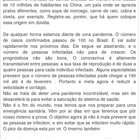
de 10 milhões de habitantes na China, um país onde se aprecia
pratos diferentes, como sopa de morcego, carne de rato, cobra e
civeta, por exemplo. Registre-se, porém, que há quem coloque
essa origem em dúvida.
De qualquer forma estamos diante de uma pandemia. O número
de casos confirmados passou de 100 no Brasil. E vai subir
rapidamente nos próximos dias. Ele segue se alastrando, e o
número de pessoas infectadas não para de crescer. Os
prognósticos não são bons. O coronavírus é altamente
transmissível entre pessoas: a sua taxa de reprodução é de duas a
quatro pessoas para cada indivíduo infectado. Alguns especialistas
preveem que o número de pessoas infectadas pode chegar a 190
mil até 4 de fevereiro . Portanto a meta agora é reduzir a
velocidade e contágio.
Não se trata de deter uma pandemia incontrolável, mas sim de
desacelerá-la para evitar a saturação do sistema de saúde.
Não é o fim do mundo, mas temos que nos preparar para uma
emergência sanitária. Vêm por aí dias em que teremos que pôr
nosso civismo a prova. O objetivo agora já não é mais prevenir que
as pessoas se infectem, e sim evitar que se infectem muito rápido.
O pico da doença esta por vir. O inverno também.