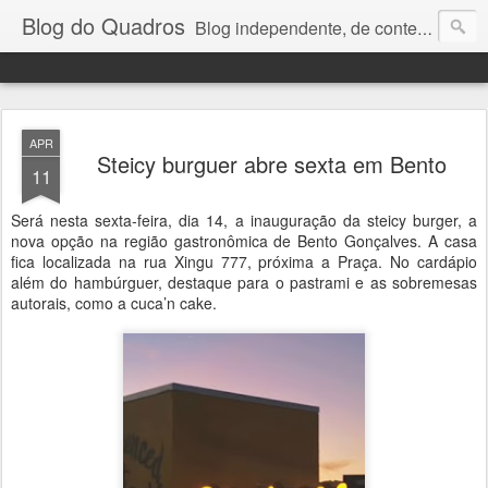
Blog do Quadros
Blog independente, de conteúdo noticioso, com foco em economia, negócios, política e atualidades. e-mail do editor: chquadros2@gmail.com
APR
Steicy burguer abre sexta em Bento
11
Será nesta sexta-feira, dia 14, a inauguração da steicy burger, a
nova opção na região gastronômica de Bento Gonçalves. A casa
fica localizada na rua Xingu 777, próxima a Praça. No cardápio
além do hambúrguer, destaque para o pastrami e as sobremesas
autorais, como a cuca’n cake.