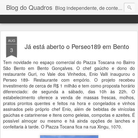
Blog do Quadros
Blog independente, de conteúdo noticioso, com foco em economia, negócios, política e atualidades. e-mail do editor: chquadros2@gmail.com
AUG
Já está aberto o Perseo189 em Bento
3
Tem novidade no espaço comercial do Piazza Toscana no Bairro
São Bento em Bento Gonçalves. O chef gaúcho e dono do
restaurante Guri, no Vale dos Vinhedos, Enio Valli inaugurou o
Perseo 189- Restaurante com empório. O projeto recebeu
investimento de cerca de R$ 1 milhão e tem como proposta horário
diferenciado: de segunda a sábado, das 10h às 22h. O
estabelecimento oferece a venda de massas frescas, molhos,
pratos prontos quentes e feitos na hora e congelados e vinhos
assinados pelo próprio chef Enio, além de bebidas de vinícolas
gaúchas e catarinense e itens como geleias, compotas e azeites. É
possível almoçar ou mesmo e há ainda opções de lanches e
confeitaria à tarde. O Piazza Tocana fica na rua Xingu, 1070.