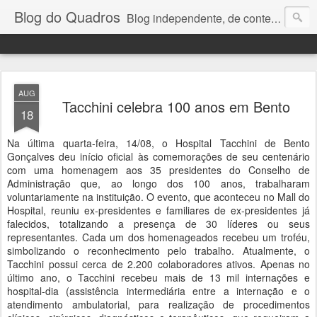
Blog do Quadros
Blog independente, de conteúdo noticioso, com foco em economia, negócios, política e atualidades. e-mail do editor: chquadros2@gmail.com
AUG
Tacchini celebra 100 anos em Bento
18
Na última quarta-feira, 14/08, o Hospital Tacchini de Bento
Gonçalves deu início oficial às comemorações de seu centenário
com uma homenagem aos 35 presidentes do Conselho de
Administração que, ao longo dos 100 anos, trabalharam
voluntariamente na instituição. O evento, que aconteceu no Mall do
Hospital, reuniu ex-presidentes e familiares de ex-presidentes já
falecidos, totalizando a presença de 30 líderes ou seus
representantes. Cada um dos homenageados recebeu um troféu,
simbolizando o reconhecimento pelo trabalho. Atualmente, o
Tacchini possui cerca de 2.200 colaboradores ativos. Apenas no
último ano, o Tacchini recebeu mais de 13 mil internações e
hospital-dia (assistência intermediária entre a internação e o
atendimento ambulatorial, para realização de procedimentos