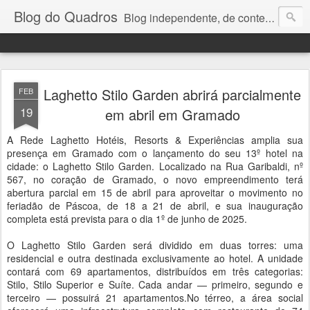
Blog do Quadros
Blog independente, de conteúdo noticioso, com foco em economia, negócios, política e atualidades. e-mail do editor: chquadros2@gmail.com
Laghetto Stilo Garden abrirá parcialmente
FEB
19
em abril em Gramado
A Rede Laghetto Hotéis, Resorts & Experiências amplia sua
presença em Gramado com o lançamento do seu 13º hotel na
cidade: o Laghetto Stilo Garden. Localizado na Rua Garibaldi, nº
567, no coração de Gramado, o novo empreendimento terá
abertura parcial em 15 de abril para aproveitar o movimento no
feriadão de Páscoa, de 18 a 21 de abril, e sua inauguração
completa está prevista para o dia 1º de junho de 2025.
O Laghetto Stilo Garden será dividido em duas torres: uma
residencial e outra destinada exclusivamente ao hotel. A unidade
contará com 69 apartamentos, distribuídos em três categorias:
Stilo, Stilo Superior e Suíte. Cada andar — primeiro, segundo e
terceiro — possuirá 21 apartamentos.No térreo, a área social