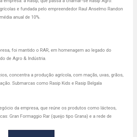
 da empresa: a Rasip, que passa a chamar-se Rasip Agro.
 agrícolas e fundada pelo empreendedor Raul Anselmo Randon
 média anual de 10%.
presa, foi mantido o RAR, em homenagem ao legado do
o de Agro & Indústria.
ios, concentra a produção agrícola, com maçãs, uvas, grãos,
rtação. Submarcas como Rasip Kids e Rasip Belgala
egócio da empresa, que reúne os produtos como lácteos,
rcas: Gran Formaggio Rar (queijo tipo Grana) e a rede de