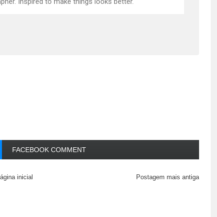
pher. Inspired to make things looks better.
FACEBOOK COMMENT
ágina inicial
Postagem mais antiga