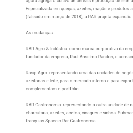
agora agrega o cultivo de cereais e produção de leite
Especializada em queijos, azeites, maçãs e produtos
(falecido em março de 2018), a RAR projeta expansão
As mudanças:
RAR Agro & Indústria: como marca corporativa da em
fundador da empresa, Raul Anselmo Randon, e acrescid
Rasip Agro: representando uma das unidades de negóc
azeitonas e leite, para o mercado interno e para expo
complementam o portfólio.
RAR Gastronomia: representando a outra unidade de n
charcutaria, azeites, acetos, vinagres e vinhos. Subma
franquias Spaccio Rar Gastronomia.