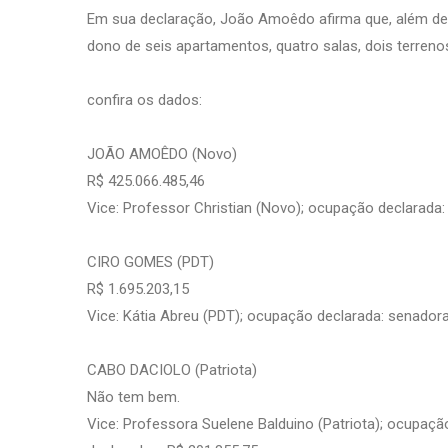
Em sua declaração, João Amoêdo afirma que, além de 
dono de seis apartamentos, quatro salas, dois terren
confira os dados:
JOÃO AMOÊDO (Novo)
R$ 425.066.485,46
Vice: Professor Christian (Novo); ocupação declarada: c
CIRO GOMES (PDT)
R$ 1.695.203,15
Vice: Kátia Abreu (PDT); ocupação declarada: senadora
CABO DACIOLO (Patriota)
Não tem bem.
Vice: Professora Suelene Balduino (Patriota); ocupaç