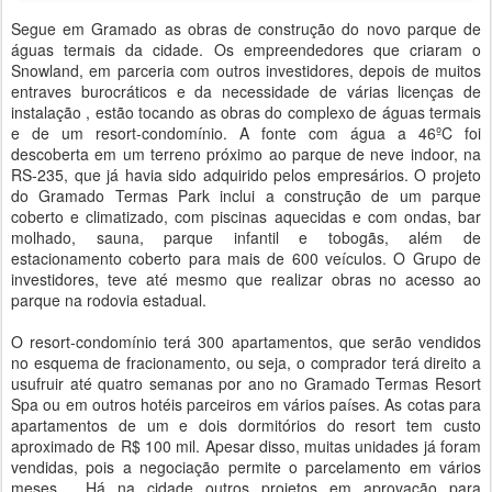
Segue em Gramado as obras de construção do novo parque de
águas termais da cidade. Os empreendedores que criaram o
Snowland, em parceria com outros investidores, depois de muitos
entraves burocráticos e da necessidade de várias licenças de
instalação , estão tocando as obras do complexo de águas termais
e de um resort-condomínio. A fonte com água a 46ºC foi
descoberta em um terreno próximo ao parque de neve indoor, na
RS-235, que já havia sido adquirido pelos empresários. O projeto
do Gramado Termas Park inclui a construção de um parque
coberto e climatizado, com piscinas aquecidas e com ondas, bar
molhado, sauna, parque infantil e tobogãs, além de
estacionamento coberto para mais de 600 veículos. O Grupo de
investidores, teve até mesmo que realizar obras no acesso ao
parque na rodovia estadual.
O resort-condomínio terá 300 apartamentos, que serão vendidos
no esquema de fracionamento, ou seja, o comprador terá direito a
usufruir até quatro semanas por ano no Gramado Termas Resort
Spa ou em outros hotéis parceiros em vários países. As cotas para
apartamentos de um e dois dormitórios do resort tem custo
aproximado de R$ 100 mil. Apesar disso, muitas unidades já foram
vendidas, pois a negociação permite o parcelamento em vários
meses. Há na cidade outros projetos em aprovação para