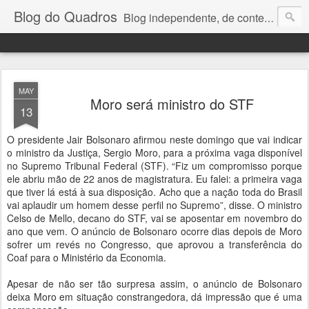
Blog do Quadros
Blog independente, de conteúdo noticioso, com foco em economia, negócios, política e atualidades. e-mail do editor: chquadros2@gmail.com
MAY
Moro será ministro do STF
13
O presidente Jair Bolsonaro afirmou neste domingo que vai indicar
o ministro da Justiça, Sergio Moro, para a próxima vaga disponível
no Supremo Tribunal Federal (STF). “Fiz um compromisso porque
ele abriu mão de 22 anos de magistratura. Eu falei: a primeira vaga
que tiver lá está à sua disposição. Acho que a nação toda do Brasil
vai aplaudir um homem desse perfil no Supremo”, disse. O ministro
Celso de Mello, decano do STF, vai se aposentar em novembro do
ano que vem. O anúncio de Bolsonaro ocorre dias depois de Moro
sofrer um revés no Congresso, que aprovou a transferência do
Coaf para o Ministério da Economia.
Apesar de não ser tão surpresa assim, o anúncio de Bolsonaro
deixa Moro em situação constrangedora, dá impressão que é uma