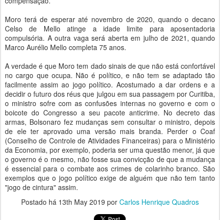
compensação.
Moro terá de esperar até novembro de 2020, quando o decano
Celso de Mello atinge a idade limite para aposentadoria
compulsória. A outra vaga será aberta em julho de 2021, quando
Marco Aurélio Mello completa 75 anos.
A verdade é que Moro tem dado sinais de que não está confortável
no cargo que ocupa. Não é político, e não tem se adaptado tão
facilmente assim ao jogo político. Acostumado a dar ordens e a
decidir o futuro dos réus que julgou em sua passagem por Curitiba,
o ministro sofre com as confusões internas no governo e com o
boicote do Congresso a seu pacote anticrime. No decreto das
armas, Bolsonaro fez mudanças sem consultar o ministro, depois
de ele ter aprovado uma versão mais branda. Perder o Coaf
(Conselho de Controle de Atividades Financeiras) para o Ministério
da Economia, por exemplo, poderia ser uma questão menor, já que
o governo é o mesmo, não fosse sua convicção de que a mudança
é essencial para o combate aos crimes de colarinho branco. São
exemplos que o jogo político exige de alguém que não tem tanto
"jogo de cintura" assim.
Postado há
13th May 2019
por
Carlos Henrique Quadros