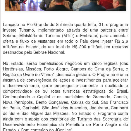
Lançado no Rio Grande do Sul nesta quarta-feira, 31. o programa
Investe Turismo, implementado através de uma parceria entre
Sebrae, Ministério do Turismo (MTur) e Embratur, para aumentar
oferta e fluxo de visitantes em todo o País deve injetar R$ 2,6
milhões no Estado, de um total de R$ 200 milhões em recursos
destinados pelo Sebrae Nacional.
No Estado, serão beneficiados negócios em cinco regiões (das
Hortênsias, Missões, Porto Alegre, Campos de Cima da Serra, e
Região da Uva e do Vinho)", destaca a gestora. O Programa é uma
iniciativa de convergência de ações e investimentos para acelerar
o desenvolvimento, gerar empregos e aumentar a qualidade e
competitividade de 30 rotas turísticas estratégicas do Brasil.
Contemplando a Capital e os municípios de Gramado, Canela,
Nova Petrópolis, Bento Gonçalves, Caxias do Sul, São Francisco
de Paula, Garibaldi, São José dos Ausentes, Jaquirana, Cambará
do Sul e São Miguel das Missões. No Estado o Programa conta
ainda com o apoio dos escritórios de Turismo das Secretaria de
Desenvolvimento Econômico da Prefeitura de Porto Alegre e do
Estado. ( Com conteúdo do JConline).