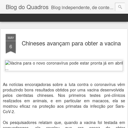
Blog do Quadros
Blog independente, de conteúdo noticioso, com foco em economia, negócios, política e atualidades. e-mail do editor: chquadros2@gmail.com
MAY
Chineses avançam para obter a vacina
6
As notícias encorajadoras sobre a luta contra o coronavírus vêm
produzindo bons resultados obtidos por uma vacina desenvolvida
pelos cientistas chineses. Nos primeiros testes pré-clínicos
realizados em animais, e em particular em macacos, ela se
mostrou eficaz na proteção aos primatas da infecção por Sars-
CoV-2.
Os pesquisadores relatam que, quando a vacina foi testada em
camundongos, ela revelou que era capaz de obter