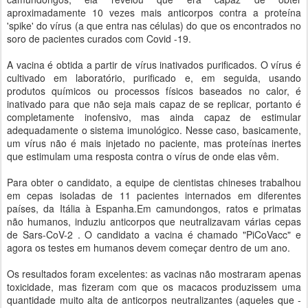
aproximadamente 10 vezes mais anticorpos contra a proteína
'spike' do vírus (a que entra nas células) do que os encontrados no
soro de pacientes curados com Covid -19.
A vacina é obtida a partir de vírus inativados purificados. O vírus é
cultivado em laboratório, purificado e, em seguida, usando
produtos químicos ou processos físicos baseados no calor, é
inativado para que não seja mais capaz de se replicar, portanto é
completamente inofensivo, mas ainda capaz de estimular
adequadamente o sistema imunológico. Nesse caso, basicamente,
um vírus não é mais injetado no paciente, mas proteínas inertes
que estimulam uma resposta contra o vírus de onde elas vêm.
Para obter o candidato, a equipe de cientistas chineses trabalhou
em cepas isoladas de 11 pacientes internados em diferentes
países, da Itália à Espanha.Em camundongos, ratos e primatas
não humanos, induziu anticorpos que neutralizavam várias cepas
de Sars-CoV-2 . O candidato a vacina é chamado "PiCoVacc" e
agora os testes em humanos devem começar dentro de um ano.
Os resultados foram excelentes: as vacinas não mostraram apenas
toxicidade, mas fizeram com que os macacos produzissem uma
quantidade muito alta de anticorpos neutralizantes (aqueles que -