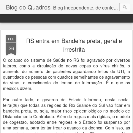
Blog do Quadros
Blog independente, de conteúdo noticioso, com foco em economia, negócios, política e atualidades. e-mail do editor: chquadros2@gmail.com
RS entra em Bandeira preta, geral e
FEB
26
irrestrita
O colapso do sistema de Saúde no RS foi agravado por diversos
fatores, como a circulação de novas cepas do vírus chinês, o
aumento do número de pacientes aguardando leitos de UTI, a
quantidade de pessoas com quadros semelhantes de agravamento
do vírus, o crescimento do tempo de internação. É o que os
médicos dizem.
Por outro lado, o governo do Estado informou, nesta sexta-
feira(26) que todas as regiões do Rio Grande do Sul vão ficar em
bandeira preta, ou seja, maior risco epidemiológico no modelo de
Distanciamento Controlado. Além de regras mais rígidas, o modelo
de cogestão, adotado entre regiões e o Estado foi suspenso por
uma semana, para tentar frear o avanço da doença. Com isso, as