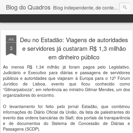
Blog do Quadros
Blog independente, de conteúdo noticioso, com foco em economia, negócios, política e atualidades. e-mail do editor: chquadros2@gmail.com
Deu no Estadão: Viagens de autoridades
JUL
e servidores já custaram R$ 1,3 milhão
3
em dinheiro público
Ao menos R$ 1,34 milhão já foram pagos pelo Legislativo,
Judiciário e Executivo para diárias e passagens de servidores
públicos e autoridades que viajaram à Europa para o 12º Fórum
Jurídico de Lisboa, evento que ficou conhecido como
“Gilmarpalooza”, em referência ao ministro Gilmar Mendes, um dos
organizadores do encontro.
O levantamento foi feito pelo jornal Estadão, que combinou
informações do Diário Oficial da União, da lista de palestrantes do
evento das ordens bancárias do Siafi; dos portais da transparência
e de documentos do Sistema de Concessão de Diárias e
Passagens (SCDP).