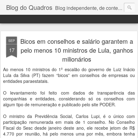
Blog do Quadros
Blog independente, de conteúdo noticioso, com foco em economia, negócios, política e atualidades. e-mail do editor: chquadros2@gmail.com
Bicos em conselhos e salário garantem a
SEP
pelo menos 10 ministros de Lula, ganhos
17
milionários
Ao menos 10 ministros do 1º escalão do governo de Luiz Inácio
Lula da Silva (PT) fazem “bicos” em conselhos de empresas ou
entidades paraestatais.
O levantamento foi feito com dados de transparência das
companhias e entidades, considerando só os conselhos com
algum tipo de remuneração e publicado pelo site PODER.
O ministro da Previdência Social, Carlos Lupi, é o único com
participação remunerada em mais de 1 conselho. No Conselho
Fiscal do Sesc desde janeiro deste ano, ele recebe jetom de R$
4.770 por reunião, há pelo menos uma por mês, embora tenha