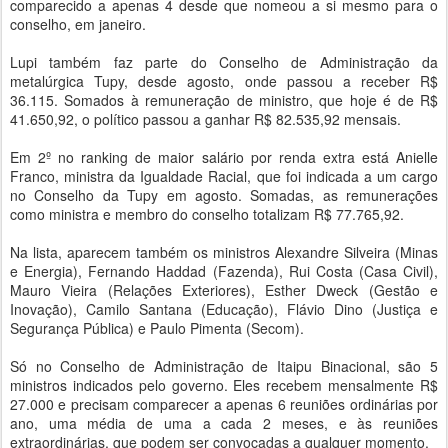
comparecido a apenas 4 desde que nomeou a si mesmo para o
conselho, em janeiro.
Lupi também faz parte do Conselho de Administração da
metalúrgica Tupy, desde agosto, onde passou a receber R$
36.115. Somados à remuneração de ministro, que hoje é de R$
41.650,92, o político passou a ganhar R$ 82.535,92 mensais.
Em 2º no ranking de maior salário por renda extra está Anielle
Franco, ministra da Igualdade Racial, que foi indicada a um cargo
no Conselho da Tupy em agosto. Somadas, as remunerações
como ministra e membro do conselho totalizam R$ 77.765,92.
Na lista, aparecem também os ministros Alexandre Silveira (Minas
e Energia), Fernando Haddad (Fazenda), Rui Costa (Casa Civil),
Mauro Vieira (Relações Exteriores), Esther Dweck (Gestão e
Inovação), Camilo Santana (Educação), Flávio Dino (Justiça e
Segurança Pública) e Paulo Pimenta (Secom).
Só no Conselho de Administração de Itaipu Binacional, são 5
ministros indicados pelo governo. Eles recebem mensalmente R$
27.000 e precisam comparecer a apenas 6 reuniões ordinárias por
ano, uma média de uma a cada 2 meses, e às reuniões
extraordinárias, que podem ser convocadas a qualquer momento.